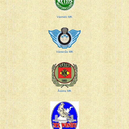
Värmdö MK
Västerås MK
Åsätra MK