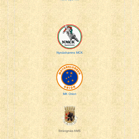
Nynäshamns MCK
MK Orion
Strängnäs AMS