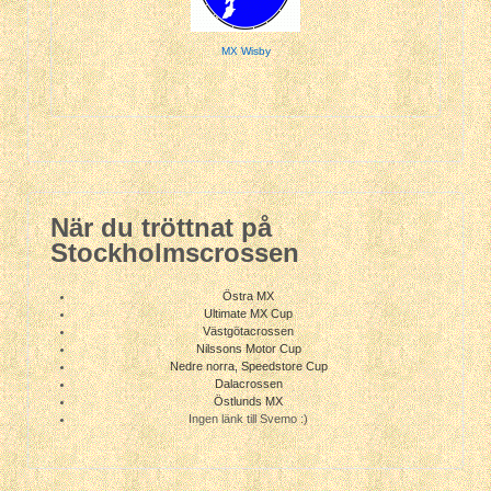
MX Wisby
När du tröttnat på
Stockholmscrossen
Östra MX
Ultimate MX Cup
Västgötacrossen
Nilssons Motor Cup
Nedre norra, Speedstore Cup
Dalacrossen
Östlunds MX
Ingen länk till Svemo :)